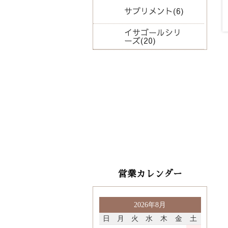
サプリメント(6)
イサゴールシリ
ーズ(20)
品カテゴリから選ぶ
品名を入力
営業カレンダー
2026年8月
日
月
火
水
木
金
土