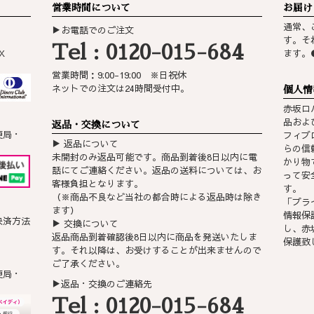
営業時間について
お届け
通常、
▶お電話でのご注文
す。そ
Tel : 0120-015-684
X
ます。
営業時間：9:00-19:00 ※日祝休
ネットでの注文は24時間受付中。
個人情
赤坂ロ
品およ
返品・交換について
便局・
フィブ
▶ 返品について
らの信
未開封のみ返品可能です。商品到着後8日以内に電
かり物
話にてご連絡ください。返品の送料については、お
って安
客様負担となります。
す。
（※商品不良など当社の都合時による返品時は除き
「
プラ
ます）
情報保
決済方法
▶ 交換について
し、赤
返品商品到着確認後8日以内に商品を発送いたしま
保護致
す。それ以降は、お受けすることが出来ませんので
ご了承ください。
便局・
▶返品・交換のご連絡先
Tel : 0120-015-684