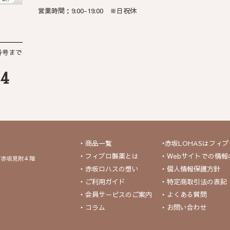
営業時間：9:00-19:00 ※日祝休
番号まで
84
‣ 商品一覧
‣赤坂LOHASはフ
‣ フィブロ製薬とは
‣ Webサイトでの情
ORT赤坂見附４階
‣ 赤坂ロハスの想い
‣ 個人情報保護方針
‣ ご利用ガイド
‣ 特定商取引法の表記
‣ 会員サービスのご案内
‣ よくある質問
‣ コラム
‣ お問い合わせ