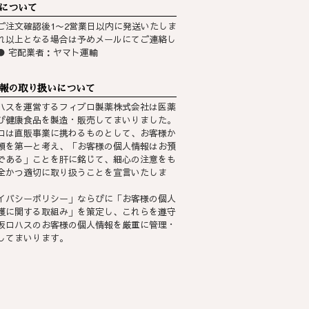
について
ご注文確認後1〜2営業日以内に発送いたしま
れ以上となる場合は予めメールにてご連絡し
● 宅配業者：ヤマト運輸
報の取り扱いについて
ハスを運営するフィブロ製薬株式会社は医薬
び健康食品を製造・販売してまいりました。
ロは直販事業に携わるものとして、お客様か
頼を第一と考え、「お客様の個人情報はお預
である」ことを肝に銘じて、細心の注意をも
全かつ適切に取り扱うことを宣言いたしま
イバシーポリシー
」ならびに「
お客様の個人
護に関する取組み
」を策定し、これらを遵守
坂ロハスのお客様の個人情報を厳重に管理・
してまいります。