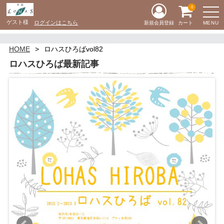
0
ゲスト様
ログインはこちら
MENU
新規会員登録
カート
HOME
ロハスひろばvol82
ロハスひろば最新記事