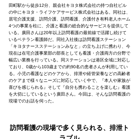
田町駅から徒歩12分、親会社キヨタ株式会社の持つ自社ビル
の中にキヨタ・ライフケアサービス株式会社はある。同社は、
居宅介護支援、訪問介護、訪問看護、介護付き有料老人ホーム
4つの事業を柱に、介護と看護の総合的なサービスを提供して
いる。廣田さんは20年以上訪問看護の最前線で活躍し続けて
いるベテラン看護師だ。同社入社後は訪問看護ステーション
「キヨタナースステーションみなと」の立ち上げに携わり、今
現在は在宅介護事業部の部長としても看護・介護両方の分野で
幅広い業務を行っている。同ステーションは港区全域に対応し
ており、0歳から103歳までの約90名の患者さんが利用してい
る。小児の看護などのケアから、排泄や経管栄養などの高齢者
のケアまで様々なニーズに対応していく中で、『本人や家族が
喜びを感じられる』そして『自分も携わることを楽しむ』看護
を大切にしているという廣田さん。今回は、そんな訪問看護の
現場でのお話を伺った。
訪問看護の現場で多く見られる、排泄ト
ラブル