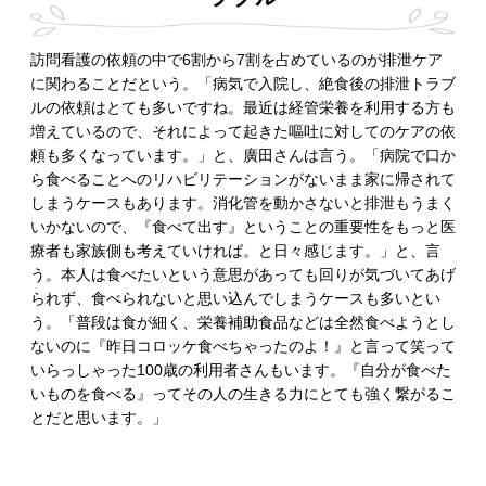
訪問看護の依頼の中で6割から7割を占めているのが排泄ケア
に関わることだという。「病気で入院し、絶食後の排泄トラブ
ルの依頼はとても多いですね。最近は経管栄養を利用する方も
増えているので、それによって起きた嘔吐に対してのケアの依
頼も多くなっています。」と、廣田さんは言う。「病院で口か
ら食べることへのリハビリテーションがないまま家に帰されて
しまうケースもあります。消化管を動かさないと排泄もうまく
いかないので、『食べて出す』ということの重要性をもっと医
療者も家族側も考えていければ。と日々感じます。」と、言
う。本人は食べたいという意思があっても回りが気づいてあげ
られず、食べられないと思い込んでしまうケースも多いとい
う。「普段は食が細く、栄養補助食品などは全然食べようとし
ないのに『昨日コロッケ食べちゃったのよ！』と言って笑って
いらっしゃった100歳の利用者さんもいます。『自分が食べた
いものを食べる』ってその人の生きる力にとても強く繋がるこ
とだと思います。」