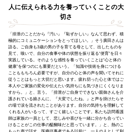
人に伝えられる力を養っていくことの大
切さ
「排泄のことだから『汚い』『恥ずかしい』なんて思わず、積
極的にコミュニケーションをとってほしい。」そう廣田さんは
語る。ご自身も3歳の男の子を育てる母として、出したものを
見て、嗅いで、自分の食事や体の状態を振り返る“便育”を日々
実践している。そのような感性を養っていくことは“心と体の
健康”を保つのにも重要だという。「知識や技術を身につける
ことももちろん必要ですが、自分の心と体の声を聞いてそれに
従うことはもっと大切だと思います。疲れ切った心と体ではご
本人やご家族の変化や伝えたい気持ちにも気づきにくくなりま
すから。」と、言う。「排泄がご自身でできない親御さんを介
護されている娘さんに、『大変でしたね。』と声を掛けたらそ
の場で涙を流されたことがあります。自分の気持ちを理解して
くれる人がいるって、すごく嬉しいことです。私たち訪問看護
師は家族の一員として、悲しみや喜びを一緒に分かち合ってい
けることがこの仕事の醍醐味だと思っています。」と、熱のこ
もった声で話す。医療従事者である以前に、一人の人として利