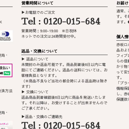
営業時間について
お届け
通常、
▶お電話でのご注文
す。そ
Tel : 0120-015-684
X
ます。
営業時間：9:00-19:00 ※日祝休
ネットでの注文は24時間受付中。
個人情
赤坂ロ
品およ
返品・交換について
便局・
フィブ
▶ 返品について
らの信
未開封のみ返品可能です。商品到着後8日以内に電
かり物
話にてご連絡ください。返品の送料については、お
って安
客様負担となります。
す。
（※商品不良など当社の都合時による返品時は除き
「
プラ
ます）
情報保
決済方法
▶ 交換について
し、赤
返品商品到着確認後8日以内に商品を発送いたしま
保護致
す。それ以降は、お受けすることが出来ませんので
ご了承ください。
便局・
▶返品・交換のご連絡先
Tel : 0120-015-684