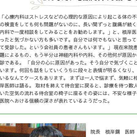
「心療内科はストレスなどの心理的な原因により起こる体の不
の検査をしても何も問題がないのに、長い間ずっと腹痛が続く
内科で一度相談をしてみることをお勧めします。」と、根岸医
ったと気づかない方も多いです。自分では何でもないと思って
て受診した。という会社員の患者さんもいます。」 現在来院
題によるもの、もう半分は神経内科や内科、その他何が原因か
診である。 「自分の心に原因があった。そう自分で気づくこ
います。何回も話をしていくうちに段々と表情が明るくなり、
いるなんてケースもあります。 まずは一人で悩まず、気軽に
岸医師は語る。 取材を終えて待合室に戻ると、診療を待つ数
いた空気の流れる待合室の椅子に座るその姿には、不安な様子
医院へおける信頼の深さが表れているようだった。
院長 根岸鋼 医師