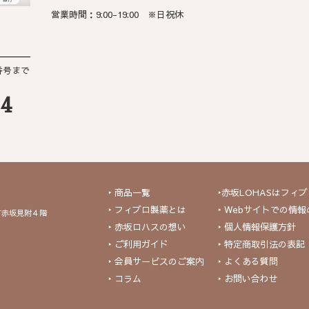
営業時間：9:00-19:00 ※日祝休
番号まで
84
‣ 商品一覧
‣赤坂LOHASはフ
‣ フィブロ製薬とは
‣ Webサイトでの情
ORT赤坂見附４階
‣ 赤坂ロハスの想い
‣ 個人情報保護方針
‣ ご利用ガイド
‣ 特定商取引法の表記
‣ 会員サービスのご案内
‣ よくある質問
‣ コラム
‣ お問い合わせ