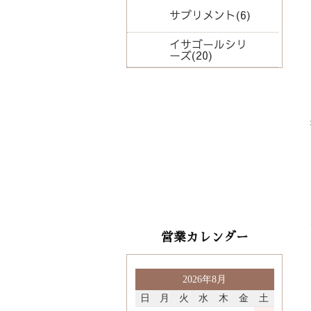
サプリメント(6)
イサゴールシリ
ーズ(20)
品カテゴリから選ぶ
品名を入力
営業カレンダー
2026年8月
日
月
火
水
木
金
土