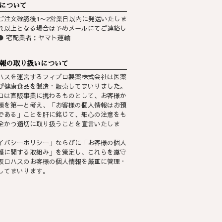
について
ご注文確認後1〜2営業日以内に発送いたしま
れ以上となる場合は予めメールにてご連絡し
● 宅配業者：ヤマト運輸
報の取り扱いについて
ハスを運営するフィブロ製薬株式会社は医薬
び健康食品を製造・販売してまいりました。
ロは直販事業に携わるものとして、お客様か
頼を第一と考え、「お客様の個人情報はお預
である」ことを肝に銘じて、細心の注意をも
全かつ適切に取り扱うことを宣言いたしま
イバシーポリシー
」ならびに「
お客様の個人
護に関する取組み
」を策定し、これらを遵守
坂ロハスのお客様の個人情報を厳重に管理・
してまいります。