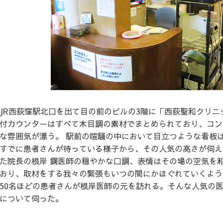
JR西荻窪駅北口を出て目の前のビルの3階に「西荻聖和クリニ
付カウンターはすべて木目調の素材でまとめられており、コン
な雰囲気が漂う。 駅前の喧騒の中において目立つような看板
すでに患者さんが待っている様子から、その人気の高さが伺え
た院長の根岸 鋼医師の穏やかな口調、表情はその場の空気を
おり、取材をする我々の緊張もいつの間にかほぐれていくようだ
50名ほどの患者さんが根岸医師の元を訪れる。そんな人気の
について伺った。